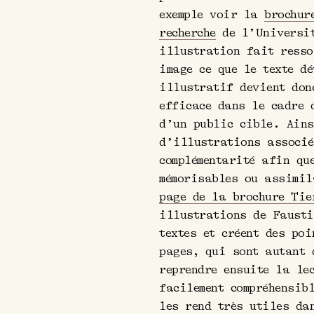
exemple voir la
brochur
recherche
de l’Universit
illustration fait resso
image ce que le texte d
illustratif devient don
efficace dans le cadre 
d’un public cible. Ains
d’illustrations associé
complémentarité afin qu
mémorisables ou assimi
page de la brochure Tie
illustrations de Fausti
textes et créent des po
pages, qui sont autant 
reprendre ensuite la le
facilement compréhensib
les rend très utiles da