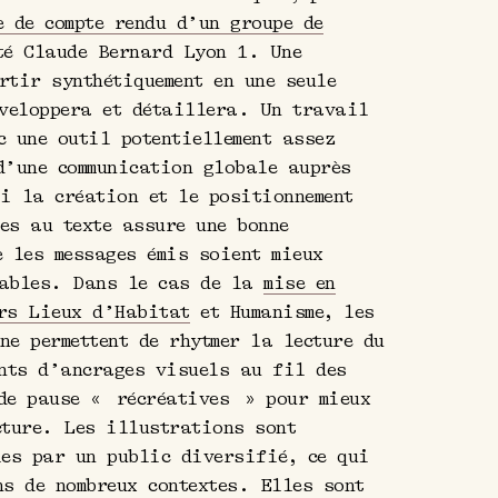
e de compte rendu d’un groupe de
é Claude Bernard Lyon 1. Une
rtir synthétiquement en une seule
éveloppera et détaillera. Un travail
c une outil potentiellement assez
d’une communication globale auprès
i la création et le positionnement
es au texte assure une bonne
e les messages émis soient mieux
lables. Dans le cas de la
mise en
rs Lieux d’Habitat
et Humanisme, les
ne permettent de rhytmer la lecture du
ints d’ancrages visuels au fil des
de pause « récréatives » pour mieux
cture. Les illustrations sont
les par un public diversifié, ce qui
ns de nombreux contextes. Elles sont