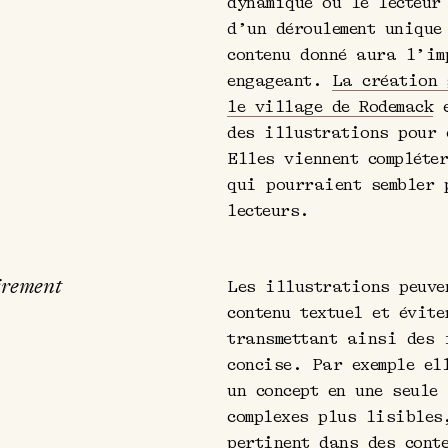
dynamique où le lecteur
d’un déroulement unique
contenu donné aura l’im
engageant.
La création 
le village de Rodemack
e
des illustrations pour 
Elles viennent compléte
qui pourraient sembler 
lecteurs.
irement
Les illustrations peuve
contenu textuel et évite
transmettant ainsi des 
concise. Par exemple el
un concept en une seule
complexes plus lisibles
pertinent dans des cont